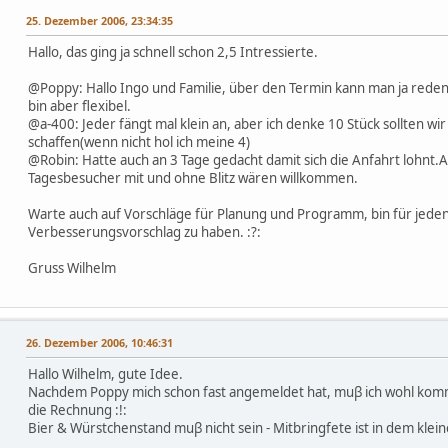
25. Dezember 2006, 23:34:35
Hallo, das ging ja schnell schon 2,5 Intressierte.
@Poppy: Hallo Ingo und Familie, über den Termin kann man ja reden
bin aber flexibel.
@a-400: Jeder fängt mal klein an, aber ich denke 10 Stück sollten wir 
schaffen(wenn nicht hol ich meine 4)
@Robin: Hatte auch an 3 Tage gedacht damit sich die Anfahrt lohnt.
Tagesbesucher mit und ohne Blitz wären willkommen.
Warte auch auf Vorschläge für Planung und Programm, bin für jede
Verbesserungsvorschlag zu haben. :?:
Gruss Wilhelm
26. Dezember 2006, 10:46:31
Hallo Wilhelm, gute Idee.
Nachdem Poppy mich schon fast angemeldet hat, muβ ich wohl komme
die Rechnung :!:
Bier & Würstchenstand muβ nicht sein - Mitbringfete ist in dem kle