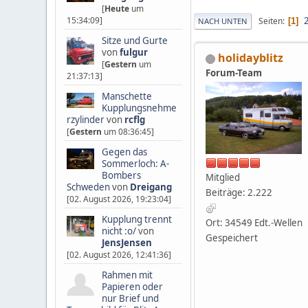
[
Heute
um
15:34:09]
Seiten
1
NACH UNTEN
Sitze und Gurte
von
fulgur
holidayblitz
[
Gestern
um
Forum-Team
21:37:13]
Manschette
Kupplungsnehme
rzylinder
von
rcflg
[
Gestern
um 08:36:45]
Gegen das
Sommerloch: A-
Bombers
Mitglied
Schweden
von
Dreigang
Beiträge: 2.222
[02. August 2026, 19:23:04]
Kupplung trennt
Ort: 34549 Edt.-Wellen
nicht :o/
von
Gespeichert
JensJensen
[02. August 2026, 12:41:36]
Rahmen mit
Papieren oder
nur Brief und