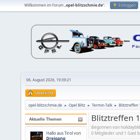
Willkommen im Forum „
opel-blitzschmie.de
“.
Einloggen
06. August 2026, 19:39:21
Übersicht
opel-blitzschmie.de
Opel Blitz
Termin-Talk
Blitztreffen
►
►
►
Blitztreffen 
Aktuelle Themen
Begonnen von holidaybli
0 Mitglieder und 1 Gast 
Hallo aus Tirol
von
Dreigang