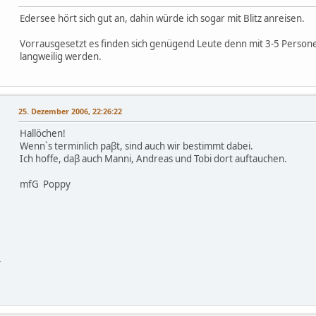
Edersee hört sich gut an, dahin würde ich sogar mit Blitz anreisen.
Vorrausgesetzt es finden sich genügend Leute denn mit 3-5 Person
langweilig werden.
25. Dezember 2006, 22:26:22
Hallöchen!
Wenn`s terminlich paβt, sind auch wir bestimmt dabei.
Ich hoffe, daβ auch Manni, Andreas und Tobi dort auftauchen.
mfG Poppy
-