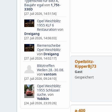
Typenschild für Blitz A,
Baujahr egal
von
1,75t-
330D
[27. Juli 2026, 14:51:54]
Opel Weichblitz
1955 KLF 6
Restauration
von
Dreigang
[27. Juli 2026, 14:06:03]
Riemenscheibe
Opel Weichblitz
von
Dreigang
[27. Juli 2026, 14:02:17]
Opelblitz-
Blitztreffen
KipperBj73
Wellen 28.-30.08.
Gast
von
vantom
Gespeichert
[27. Juli 2026, 09:24:10]
Opel Weichblitz
1955 Schlüssel
suche.
von
Yobikin
[24. Juli 2026, 23:35:26]
a-400