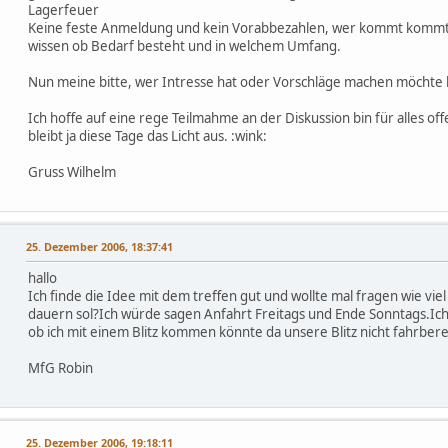
Lagerfeuer
Keine feste Anmeldung und kein Vorabbezahlen, wer kommt kommt
wissen ob Bedarf besteht und in welchem Umfang.
Nun meine bitte, wer Intresse hat oder Vorschläge machen möchte 
Ich hoffe auf eine rege Teilmahme an der Diskussion bin für alles of
bleibt ja diese Tage das Licht aus. :wink:
Gruss Wilhelm
25. Dezember 2006, 18:37:41
hallo
Ich finde die Idee mit dem treffen gut und wollte mal fragen wie viel
dauern sol?Ich würde sagen Anfahrt Freitags und Ende Sonntags.Ich 
ob ich mit einem Blitz kommen könnte da unsere Blitz nicht fahrberei
MfG Robin
25. Dezember 2006, 19:18:11