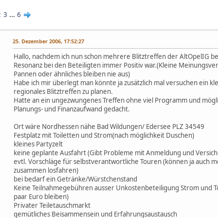
2
3
...
6
25. Dezember 2006, 17:52:27
Hallo, nachdem ich nun schon mehrere Blitztreffen der AltOpelIG b
Resonanz bei den Beteiligten immer Positiv war.(Kleine Meinungsve
Pannen oder ähnliches bleiben nie aus)
Habe ich mir überlegt man könnte ja zusätzlich mal versuchen ein klei
regionales Blitztreffen zu planen.
Hatte an ein ungezwungenes Treffen ohne viel Programm und mögli
Planungs- und Finanzaufwand gedacht.
Ort wäre Nordhessen nähe Bad Wildungen/ Edersee PLZ 34549
Festplatz mit Toiletten und Strom(nach möglichkeit Duschen)
kleines Partyzelt
keine geplante Ausfahrt (Gibt Probleme mit Anmeldung und Versic
evtl. Vorschläge für selbstverantwortliche Touren (können ja auch m
zusammen losfahren)
bei bedarf ein Getränke/Würstchenstand
Keine Teilnahmegebühren ausser Unkostenbeteiligung Strom und Toil
paar Euro bleiben)
Privater Teiletauschmarkt
gemütliches Beisammensein und Erfahrungsaustausch