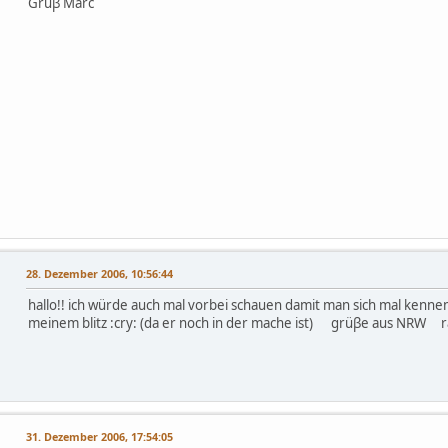
Gruβ Marc
28. Dezember 2006, 10:56:44
hallo!! ich würde auch mal vorbei schauen damit man sich mal kennen
meinem blitz :cry: (da er noch in der mache ist) grüβe aus NRW r
31. Dezember 2006, 17:54:05