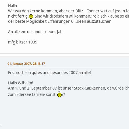
Hallo
Wir wurden kerne kommen, aber der Blitz 1 Tonner wirt auf jeden fa
nicht fertig.
Sind wir drodsdem willkommen.:roll: Ich klaube so ein 
der beste Möglichkeit Erfahrungen u. Ideen auszutauchen.
An alle ein gesundes neues Jahr
mfg blitzer 1939
01. Januar 2007, 23:13:17
Erst noch ein gutes und gesundes 2007 an alle!
Hallo Wilhelm!
Am 1. und 2. September 07 ist unser Stock-Car.Rennen, da würde ich
zum Edersee fahren- sonst
??
-