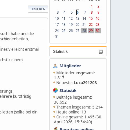
1
2
DRUCKEN
6
3
4
5
7
8
9
10
11
12
13
14
15
16
17
18
19
20
21
22
23
24
25
26
27
28
29
30
esucht habe und die
31
rschiedenheiten,
nes vielleicht erstmal
Statistik
chst kleinem
Mitglieder
Mitglieder insgesamt:
1.817
Neueste:
Luca291203
Statistik
herung)
ehrere kurzfristig
Beiträge insgesamt:
30.652
Themen insgesamt: 5.214
Heute online: 13
etten (sollte bei ein
Online gesamt: 1.495 (30.
April 2026, 15:54:40)
Benutzer online