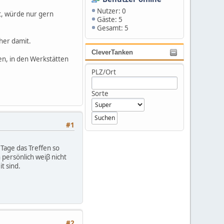
Nutzer: 0
, würde nur gern
Gäste: 5
Gesamt: 5
her damit.
CleverTanken
fen, in den Werkstätten
PLZ/Ort
Sorte
#1
 Tage das Treffen so
persönlich weiβ nicht
t sind.
#2