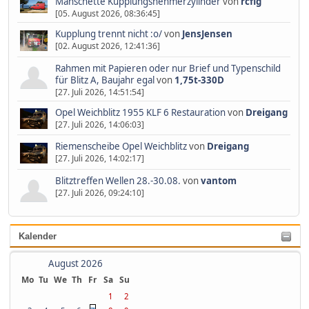
Manschette Kupplungsnehmerzylinder
von
rcflg
[05. August 2026, 08:36:45]
Kupplung trennt nicht :o/
von
JensJensen
[02. August 2026, 12:41:36]
Rahmen mit Papieren oder nur Brief und Typenschild
für Blitz A, Baujahr egal
von
1,75t-330D
[27. Juli 2026, 14:51:54]
Opel Weichblitz 1955 KLF 6 Restauration
von
Dreigang
[27. Juli 2026, 14:06:03]
Riemenscheibe Opel Weichblitz
von
Dreigang
[27. Juli 2026, 14:02:17]
Blitztreffen Wellen 28.-30.08.
von
vantom
[27. Juli 2026, 09:24:10]
Kalender
August 2026
Mo
Tu
We
Th
Fr
Sa
Su
1
2