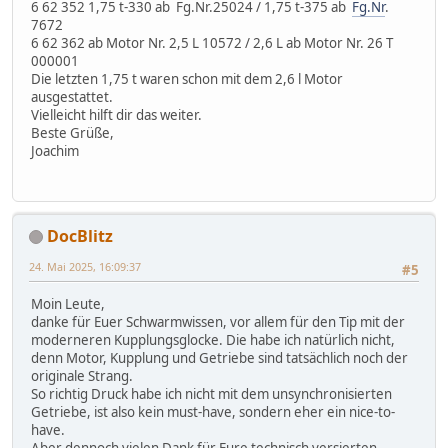
6 62 352 1,75 t-330 ab Fg.Nr.25024 / 1,75 t-375 ab
Fg.Nr
.
7672
6 62 362 ab Motor Nr. 2,5 L 10572 / 2,6 L ab Motor Nr. 26 T
000001
Die letzten 1,75 t waren schon mit dem 2,6 l Motor
ausgestattet.
Vielleicht hilft dir das weiter.
Beste Grüße,
Joachim
DocBlitz
24. Mai 2025, 16:09:37
#5
Moin Leute,
danke für Euer Schwarmwissen, vor allem für den Tip mit der
moderneren Kupplungsglocke. Die habe ich natürlich nicht,
denn Motor, Kupplung und Getriebe sind tatsächlich noch der
originale Strang.
So richtig Druck habe ich nicht mit dem unsynchronisierten
Getriebe, ist also kein must-have, sondern eher ein nice-to-
have.