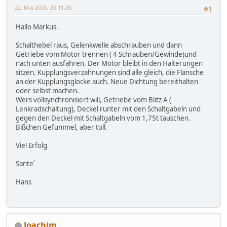
22. Mai 2025, 20:11:26
#1
Hallo Markus.
Schalthebel raus, Gelenkwelle abschrauben und dann
Getriebe vom Motor trennen ( 4 Schrauben/Gewinde)und
nach unten ausfahren. Der Motor bleibt in den Halterungen
sitzen. Kupplungsverzahnungen sind alle gleich, die Flansche
an der Kupplungsglocke auch. Neue Dichtung bereithalten
oder selbst machen.
Wers vollsynchronisiert will, Getriebe vom Blitz A (
Lenkradschaltung), Deckel runter mit den Schaltgabeln und
gegen den Deckel mit Schaltgabeln vom 1,75t tauschen.
Bißchen Gefummel, aber toll.
Viel Erfolg
Sante´
Hans
Joachim