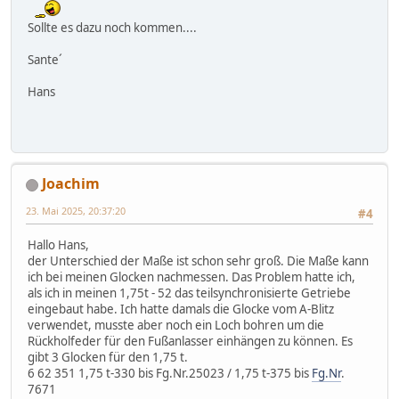
Sollte es dazu noch kommen....
Sante´
Hans
Joachim
23. Mai 2025, 20:37:20
#4
Hallo Hans,
der Unterschied der Maße ist schon sehr groß. Die Maße kann
ich bei meinen Glocken nachmessen. Das Problem hatte ich,
als ich in meinen 1,75t - 52 das teilsynchronisierte Getriebe
eingebaut habe. Ich hatte damals die Glocke vom A-Blitz
verwendet, musste aber noch ein Loch bohren um die
Rückholfeder für den Fußanlasser einhängen zu können. Es
gibt 3 Glocken für den 1,75 t.
6 62 351 1,75 t-330 bis Fg.Nr.25023 / 1,75 t-375 bis
Fg.Nr
.
7671