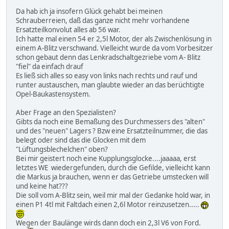
Da hab ich ja insofern Glück gehabt bei meinen
Schrauberreien, daß das ganze nicht mehr vorhandene
Ersatzteilkonvolut alles ab 56 war.
Ich hatte mal einen 54 er 2,5l Motor, der als Zwischenlösung in
einem A-Blitz verschwand. Vielleicht wurde da vom Vorbesitzer
schon gebaut denn das Lenkradschaltgezriebe vom A- Blitz
"fiel" da einfach drauf
Es ließ sich alles so easy von links nach rechts und rauf und
runter austauschen, man glaubte wieder an das berüchtigte
Opel-Baukastensystem.
Aber Frage an den Spezialisten?
Gibts da noch eine Bemaßung des Durchmessers des "alten"
und des "neuen" Lagers ? Bzw eine Ersatzteilnummer, die das
belegt oder sind das die Glocken mit dem
"Lüftungsblechelchen" oben?
Bei mir geistert noch eine Kupplungsglocke....jaaaaa, erst
letztes WE wiedergefunden, durch die Gefilde, vielleicht kann
die Markus ja brauchen, wenn er das Getriebe umstecken will
und keine hat???
Die soll vom A-Blitz sein, weil mir mal der Gedanke hold war, in
einen P1 4tl mit Faltdach einen 2,6l Motor reinzusetzen.....
Wegen der Baulänge wirds dann doch ein 2,3l V6 von Ford.