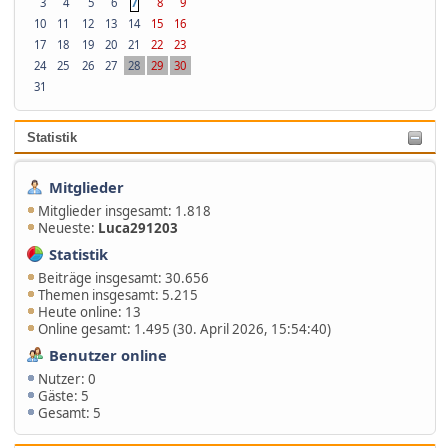
7
3
4
5
6
8
9
10
11
12
13
14
15
16
17
18
19
20
21
22
23
24
25
26
27
28
29
30
31
Statistik
Mitglieder
Mitglieder insgesamt: 1.818
Neueste:
Luca291203
Statistik
Beiträge insgesamt: 30.656
Themen insgesamt: 5.215
Heute online: 13
Online gesamt: 1.495 (30. April 2026, 15:54:40)
Benutzer online
Nutzer: 0
Gäste: 5
Gesamt: 5