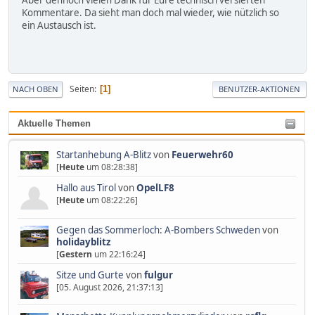
Aber dennoch vielen Dank für Eure technisch versierten
Kommentare. Da sieht man doch mal wieder, wie nützlich so
ein Austausch ist.
Seiten
1
NACH OBEN
BENUTZER-AKTIONEN
Aktuelle Themen
Startanhebung A-Blitz
von
Feuerwehr60
[
Heute
um 08:28:38]
Hallo aus Tirol
von
OpelLF8
[
Heute
um 08:22:26]
Gegen das Sommerloch: A-Bombers Schweden
von
holidayblitz
[
Gestern
um 22:16:24]
Sitze und Gurte
von
fulgur
[05. August 2026, 21:37:13]