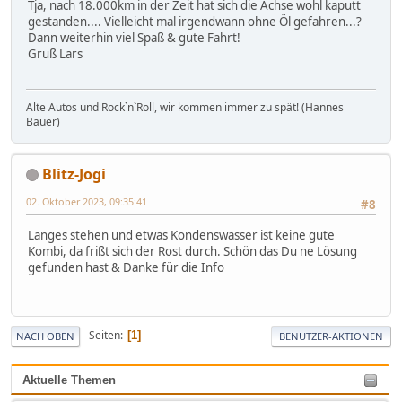
Tja, nach 18.000km in der Zeit hat sich die Achse wohl kaputt
gestanden.... Vielleicht mal irgendwann ohne Öl gefahren...?
Dann weiterhin viel Spaß & gute Fahrt!
Gruß Lars
Alte Autos und RockˋnˋRoll, wir kommen immer zu spät! (Hannes
Bauer)
Blitz-Jogi
02. Oktober 2023, 09:35:41
#8
Langes stehen und etwas Kondenswasser ist keine gute
Kombi, da frißt sich der Rost durch. Schön das Du ne Lösung
gefunden hast & Danke für die Info
Seiten
1
NACH OBEN
BENUTZER-AKTIONEN
Aktuelle Themen