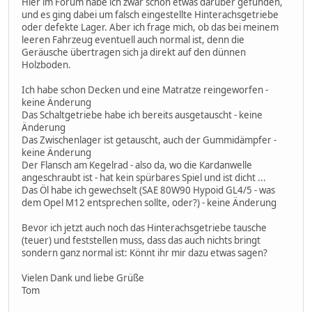
Hier im Forum habe ich zwar schon etwas darüber gefunden,
und es ging dabei um falsch eingestellte Hinterachsgetriebe
oder defekte Lager. Aber ich frage mich, ob das bei meinem
leeren Fahrzeug eventuell auch normal ist, denn die
Geräusche übertragen sich ja direkt auf den dünnen
Holzboden.
Ich habe schon Decken und eine Matratze reingeworfen -
keine Änderung
Das Schaltgetriebe habe ich bereits ausgetauscht - keine
Änderung
Das Zwischenlager ist getauscht, auch der Gummidämpfer -
keine Änderung
Der Flansch am Kegelrad - also da, wo die Kardanwelle
angeschraubt ist - hat kein spürbares Spiel und ist dicht ...
Das Öl habe ich gewechselt (SAE 80W90 Hypoid GL4/5 - was
dem Opel M12 entsprechen sollte, oder?) - keine Änderung
Bevor ich jetzt auch noch das Hinterachsgetriebe tausche
(teuer) und feststellen muss, dass das auch nichts bringt
sondern ganz normal ist: Könnt ihr mir dazu etwas sagen?
Vielen Dank und liebe Grüße
Tom