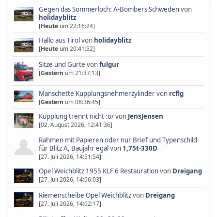
Gegen das Sommerloch: A-Bombers Schweden
von
holidayblitz
[
Heute
um 22:16:24]
Hallo aus Tirol
von
holidayblitz
[
Heute
um 20:41:52]
Sitze und Gurte
von
fulgur
[
Gestern
um 21:37:13]
Manschette Kupplungsnehmerzylinder
von
rcflg
[
Gestern
um 08:36:45]
Kupplung trennt nicht :o/
von
JensJensen
[02. August 2026, 12:41:36]
Rahmen mit Papieren oder nur Brief und Typenschild
für Blitz A, Baujahr egal
von
1,75t-330D
[27. Juli 2026, 14:51:54]
Opel Weichblitz 1955 KLF 6 Restauration
von
Dreigang
[27. Juli 2026, 14:06:03]
Riemenscheibe Opel Weichblitz
von
Dreigang
[27. Juli 2026, 14:02:17]