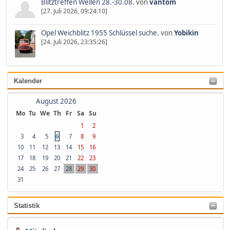
Blitztreffen Wellen 28.-30.08.
von
vantom
[27. Juli 2026, 09:24:10]
Opel Weichblitz 1955 Schlüssel suche.
von
Yobikin
[24. Juli 2026, 23:35:26]
Kalender
August 2026
Mo
Tu
We
Th
Fr
Sa
Su
1
2
6
3
4
5
7
8
9
10
11
12
13
14
15
16
17
18
19
20
21
22
23
24
25
26
27
28
29
30
31
Statistik