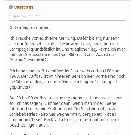
vantom
13. Juli 2023, 13:32:23
Guten Tag zusammen,
ich brauche von euch eine Meinung. Da ich bislang nur sehr
alte und/oder sehr große Lkw bewegt habe, bei denen der
Lärmpegel grundsätzlich im Unerträglichen lag, kenne ich mich
mit den Geräuschen eines Opel Blitz nicht aus. Was ist da
"normal", was nicht?
Ich habe einen A-Blitz mit Werks-Feuerwehraufbau LF8 von
1963. Der Aufbau ist im hinteren Bereich leer, vorne sind noch
die Sitzbänke drin, aber der "Geräteschuppen" ist komplett
geplündert.
Bei 80 bis 90 km/h wird es unangenehm laut, und zwar ... wie
soll ich das sagen? ... immer dann, wenn man in der Ebene
fährt und nur wenig Kraft nötig ist. Im Schubbetrieb, bzw.
Schiebebetrieb - also Gas wegnehmen, bergab etc. - ist es
angenehm "leise". Bei Kraftschluss, also bergauf oder beim
Beschleunigen, auch.