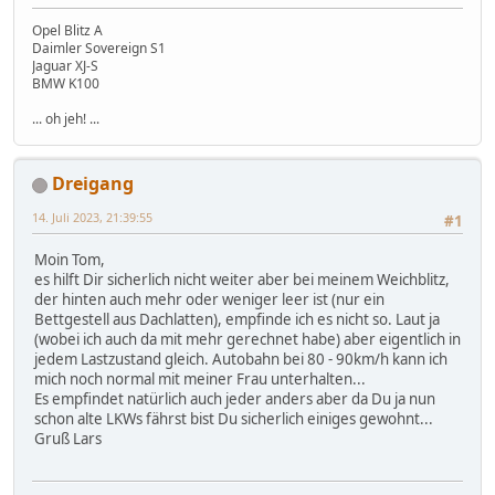
Opel Blitz A
Daimler Sovereign S1
Jaguar XJ-S
BMW K100
... oh jeh! ...
Dreigang
14. Juli 2023, 21:39:55
#1
Moin Tom,
es hilft Dir sicherlich nicht weiter aber bei meinem Weichblitz,
der hinten auch mehr oder weniger leer ist (nur ein
Bettgestell aus Dachlatten), empfinde ich es nicht so. Laut ja
(wobei ich auch da mit mehr gerechnet habe) aber eigentlich in
jedem Lastzustand gleich. Autobahn bei 80 - 90km/h kann ich
mich noch normal mit meiner Frau unterhalten...
Es empfindet natürlich auch jeder anders aber da Du ja nun
schon alte LKWs fährst bist Du sicherlich einiges gewohnt...
Gruß Lars