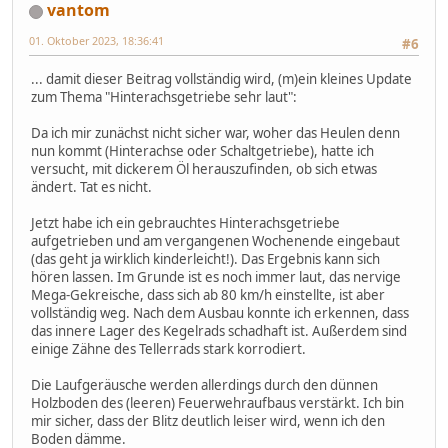
vantom
01. Oktober 2023, 18:36:41
#6
... damit dieser Beitrag vollständig wird, (m)ein kleines Update
zum Thema "Hinterachsgetriebe sehr laut":
Da ich mir zunächst nicht sicher war, woher das Heulen denn
nun kommt (Hinterachse oder Schaltgetriebe), hatte ich
versucht, mit dickerem Öl herauszufinden, ob sich etwas
ändert. Tat es nicht.
Jetzt habe ich ein gebrauchtes Hinterachsgetriebe
aufgetrieben und am vergangenen Wochenende eingebaut
(das geht ja wirklich kinderleicht!). Das Ergebnis kann sich
hören lassen. Im Grunde ist es noch immer laut, das nervige
Mega-Gekreische, dass sich ab 80 km/h einstellte, ist aber
vollständig weg. Nach dem Ausbau konnte ich erkennen, dass
das innere Lager des Kegelrads schadhaft ist. Außerdem sind
einige Zähne des Tellerrads stark korrodiert.
Die Laufgeräusche werden allerdings durch den dünnen
Holzboden des (leeren) Feuerwehraufbaus verstärkt. Ich bin
mir sicher, dass der Blitz deutlich leiser wird, wenn ich den
Boden dämme.