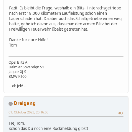
Fazit: Es bleibt die Frage, weshalb ein Blitz-Hinterachsgetriebe
nach erst 18.000 Kilometern Laufleistung schon einen
Lagerschaden hat. Da aber auch das Schaltgetriebe einen weg
hatte, gehe ich davon aus, dass man den armen Blitz bei der
Freiwilligen Feuerwehr übelst getreten hat.
Danke für eure Hilfe!
Tom
Opel Blitz A
Daimler Sovereign S1
Jaguar XJ-S
BMW K100
... oh jeh! ...
Dreigang
01. Oktober 2023, 20:16:05
#7
Hej Tom,
schön das Du noch eine Rückmeldung gibst!