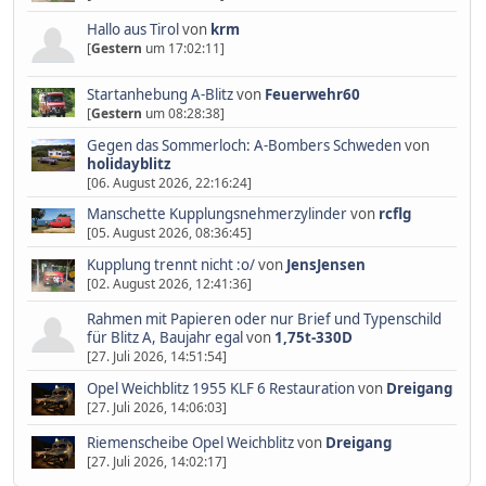
Hallo aus Tirol
von
krm
[
Gestern
um 17:02:11]
Startanhebung A-Blitz
von
Feuerwehr60
[
Gestern
um 08:28:38]
Gegen das Sommerloch: A-Bombers Schweden
von
holidayblitz
[06. August 2026, 22:16:24]
Manschette Kupplungsnehmerzylinder
von
rcflg
[05. August 2026, 08:36:45]
Kupplung trennt nicht :o/
von
JensJensen
[02. August 2026, 12:41:36]
Rahmen mit Papieren oder nur Brief und Typenschild
für Blitz A, Baujahr egal
von
1,75t-330D
[27. Juli 2026, 14:51:54]
Opel Weichblitz 1955 KLF 6 Restauration
von
Dreigang
[27. Juli 2026, 14:06:03]
Riemenscheibe Opel Weichblitz
von
Dreigang
[27. Juli 2026, 14:02:17]