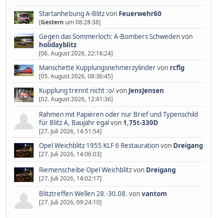
Startanhebung A-Blitz
von
Feuerwehr60
[
Gestern
um 08:28:38]
Gegen das Sommerloch: A-Bombers Schweden
von
holidayblitz
[06. August 2026, 22:16:24]
Manschette Kupplungsnehmerzylinder
von
rcflg
[05. August 2026, 08:36:45]
Kupplung trennt nicht :o/
von
JensJensen
[02. August 2026, 12:41:36]
Rahmen mit Papieren oder nur Brief und Typenschild
für Blitz A, Baujahr egal
von
1,75t-330D
[27. Juli 2026, 14:51:54]
Opel Weichblitz 1955 KLF 6 Restauration
von
Dreigang
[27. Juli 2026, 14:06:03]
Riemenscheibe Opel Weichblitz
von
Dreigang
[27. Juli 2026, 14:02:17]
Blitztreffen Wellen 28.-30.08.
von
vantom
[27. Juli 2026, 09:24:10]