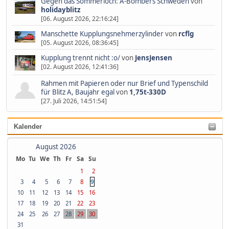
Gegen das Sommerloch: A-Bombers Schweden
von
holidayblitz
[06. August 2026, 22:16:24]
Manschette Kupplungsnehmerzylinder
von
rcflg
[05. August 2026, 08:36:45]
Kupplung trennt nicht :o/
von
JensJensen
[02. August 2026, 12:41:36]
Rahmen mit Papieren oder nur Brief und Typenschild
für Blitz A, Baujahr egal
von
1,75t-330D
[27. Juli 2026, 14:51:54]
Kalender
August 2026
Mo
Tu
We
Th
Fr
Sa
Su
1
2
9
3
4
5
6
7
8
10
11
12
13
14
15
16
17
18
19
20
21
22
23
24
25
26
27
28
29
30
31