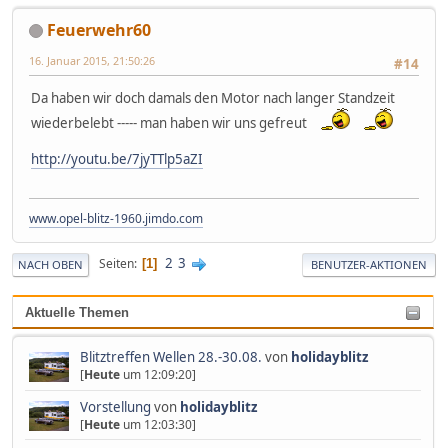
Feuerwehr60
16. Januar 2015, 21:50:26
#14
Da haben wir doch damals den Motor nach langer Standzeit
wiederbelebt ----- man haben wir uns gefreut
http://youtu.be/7jyTTlp5aZI
www.opel-blitz-1960.jimdo.com
2
3
Seiten
1
NACH OBEN
BENUTZER-AKTIONEN
Aktuelle Themen
Blitztreffen Wellen 28.-30.08.
von
holidayblitz
[
Heute
um 12:09:20]
Vorstellung
von
holidayblitz
[
Heute
um 12:03:30]