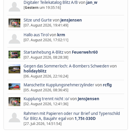
Digitaler Teilekatalog Blitz A/B
von
jan_w
[
Gestern
um 19:35:16]
Sitze und Gurte
von
JensJensen
[07. August 2026, 19:41:49]
Hallo aus Tirol
von
krm
[07. August 2026, 17:02:11]
Startanhebung A-Blitz
von
Feuerwehr60
[07. August 2026, 08:28:38]
Gegen das Sommerloch: A-Bombers Schweden
von
holidayblitz
[06. August 2026, 22:16:24]
Manschette Kupplungsnehmerzylinder
von
rcflg
[05. August 2026, 08:36:45]
Kupplung trennt nicht :o/
von
JensJensen
[02. August 2026, 12:41:36]
Rahmen mit Papieren oder nur Brief und Typenschild
für Blitz A, Baujahr egal
von
1,75t-330D
[27. Juli 2026, 14:51:54]