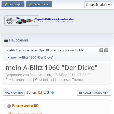
Einloggen
Registrieren
Hauptmenü
opel-blitzschmie.de
Opel Blitz
Berichte und Bilder
►
►
mein A-Blitz 1960 "Der Dicke"
►
mein A-Blitz 1960 "Der Dicke"
Begonnen von Feuerwehr60, 17. März 2014, 07:08:09
0 Mitglieder und 1 Gast betrachten dieses Thema.
2
3
Seiten
1
NACH UNTEN
BENUTZER-AKTIONEN
Feuerwehr60
17. März 2014, 07:08:09