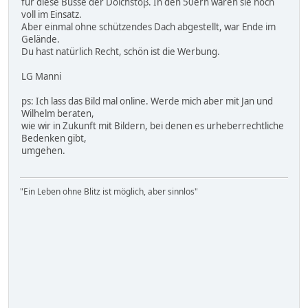
für diese Busse der Dolchstoβ. In den 50ern waren sie noch
voll im Einsatz.
Aber einmal ohne schützendes Dach abgestellt, war Ende im
Gelände.
Du hast natürlich Recht, schön ist die Werbung.
LG Manni
ps: Ich lass das Bild mal online. Werde mich aber mit Jan und
Wilhelm beraten,
wie wir in Zukunft mit Bildern, bei denen es urheberrechtliche
Bedenken gibt,
umgehen.
"Ein Leben ohne Blitz ist möglich, aber sinnlos"