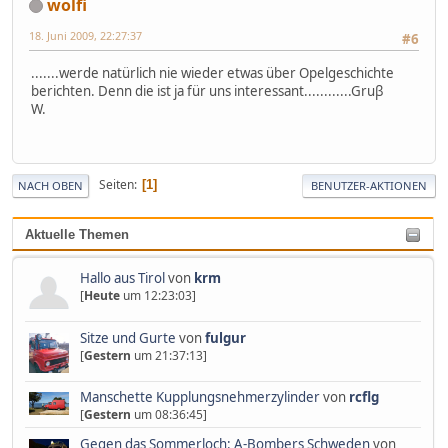
wolfi
18. Juni 2009, 22:27:37
#6
.......werde natürlich nie wieder etwas über Opelgeschichte
berichten. Denn die ist ja für uns interessant............Gruβ
W.
Seiten
1
NACH OBEN
BENUTZER-AKTIONEN
Aktuelle Themen
Hallo aus Tirol
von
krm
[
Heute
um 12:23:03]
Sitze und Gurte
von
fulgur
[
Gestern
um 21:37:13]
Manschette Kupplungsnehmerzylinder
von
rcflg
[
Gestern
um 08:36:45]
Gegen das Sommerloch: A-Bombers Schweden
von