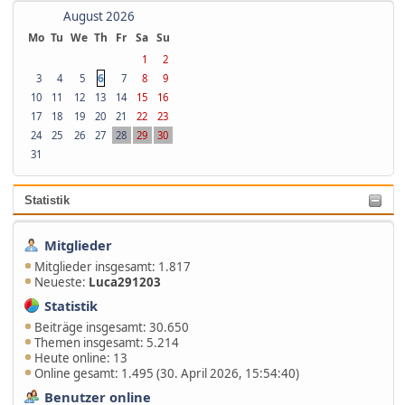
August 2026
Mo
Tu
We
Th
Fr
Sa
Su
1
2
6
3
4
5
7
8
9
10
11
12
13
14
15
16
17
18
19
20
21
22
23
24
25
26
27
28
29
30
31
Statistik
Mitglieder
Mitglieder insgesamt: 1.817
Neueste:
Luca291203
Statistik
Beiträge insgesamt: 30.650
Themen insgesamt: 5.214
Heute online: 13
Online gesamt: 1.495 (30. April 2026, 15:54:40)
Benutzer online