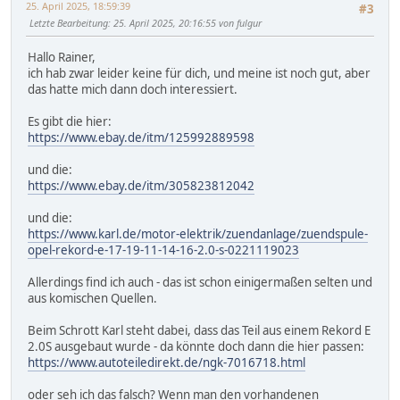
25. April 2025, 18:59:39
#3
Letzte Bearbeitung
: 25. April 2025, 20:16:55 von fulgur
Hallo Rainer,
ich hab zwar leider keine für dich, und meine ist noch gut, aber
das hatte mich dann doch interessiert.
Es gibt die hier:
https://www.ebay.de/itm/125992889598
und die:
https://www.ebay.de/itm/305823812042
und die:
https://www.karl.de/motor-elektrik/zuendanlage/zuendspule-
opel-rekord-e-17-19-11-14-16-2.0-s-0221119023
Allerdings find ich auch - das ist schon einigermaßen selten und
aus komischen Quellen.
Beim Schrott Karl steht dabei, dass das Teil aus einem Rekord E
2.0S ausgebaut wurde - da könnte doch dann die hier passen:
https://www.autoteiledirekt.de/ngk-7016718.html
oder seh ich das falsch? Wenn man den vorhandenen