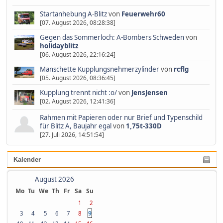
Startanhebung A-Blitz
von
Feuerwehr60
[07. August 2026, 08:28:38]
Gegen das Sommerloch: A-Bombers Schweden
von
holidayblitz
[06. August 2026, 22:16:24]
Manschette Kupplungsnehmerzylinder
von
rcflg
[05. August 2026, 08:36:45]
Kupplung trennt nicht :o/
von
JensJensen
[02. August 2026, 12:41:36]
Rahmen mit Papieren oder nur Brief und Typenschild
für Blitz A, Baujahr egal
von
1,75t-330D
[27. Juli 2026, 14:51:54]
Kalender
August 2026
Mo
Tu
We
Th
Fr
Sa
Su
1
2
9
3
4
5
6
7
8