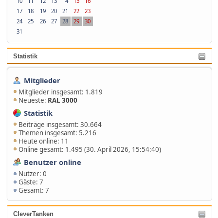
10
11
12
13
14
15
16
17
18
19
20
21
22
23
24
25
26
27
28
29
30
31
Statistik
Mitglieder
Mitglieder insgesamt: 1.819
Neueste:
RAL 3000
Statistik
Beiträge insgesamt: 30.664
Themen insgesamt: 5.216
Heute online: 11
Online gesamt: 1.495 (30. April 2026, 15:54:40)
Benutzer online
Nutzer: 0
Gäste: 7
Gesamt: 7
CleverTanken