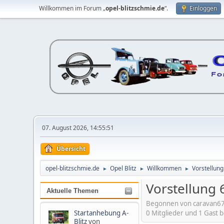
Willkommen im Forum „
opel-blitzschmie.de
“.
Einloggen
07. August 2026, 14:55:51
Übersicht
opel-blitzschmie.de
Opel Blitz
Willkommen
Vorstellung
►
►
►
Vorstellung 6
Aktuelle Themen
Begonnen von caravan67
0 Mitglieder und 1 Gast 
Startanhebung A-
Blitz
von