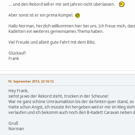
... und den Rekord will er mir seit Jahren nicht überlassen.
Aber sonst ist er ein prima Kumpel.
Hallo Norman, herzlich willkommen hier bei uns. Ich freue mich, das
Kadetten ein weiteres gemeinsames Thema haben.
Viel Freude und allzeit gute Fahrt mit dem Blitz.
Glückauf!
Frank
10. September 2013, 22:16:12
Hey Frank,
siehst ja wo der Rekord steht, trocken in der Scheune!
War ne ganz schöne Umräumaktion bis der da hinten quer stand, so da
Hatte schon Angst, ich müsste ihn hergeben weil er mir im Weg steht!
verlaufen und ich bekomm auch noch den B-Kadett Caravan neben de
Gruß
Norman