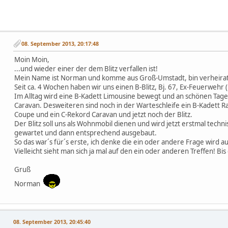
08. September 2013, 20:17:48
Moin Moin,
...und wieder einer der dem Blitz verfallen ist!
Mein Name ist Norman und komme aus Groß-Umstadt, bin verheirate
Seit ca. 4 Wochen haben wir uns einen B-Blitz, Bj. 67, Ex-Feuerwehr 
Im Alltag wird eine B-Kadett Limousine bewegt und an schönen Tage
Caravan. Desweiteren sind noch in der Warteschleife ein B-Kadett Ra
Coupe und ein C-Rekord Caravan und jetzt noch der Blitz.
Der Blitz soll uns als Wohnmobil dienen und wird jetzt erstmal techni
gewartet und dann entsprechend ausgebaut.
So das war´s für´s erste, ich denke die ein oder andere Frage wird
Vielleicht sieht man sich ja mal auf den ein oder anderen Treffen! Bis 
Gruß
Norman
08. September 2013, 20:45:40