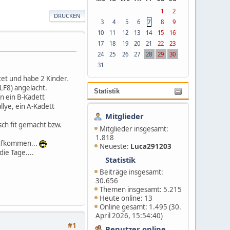
1
2
DRUCKEN
7
3
4
5
6
8
9
10
11
12
13
14
15
16
17
18
19
20
21
22
23
24
25
26
27
28
29
30
31
t und habe 2 Kinder.
(LF8) angelacht.
Statistik
n ein B-Kadett
llye, ein A-Kadett
Mitglieder
sch fit gemacht bzw.
Mitglieder insgesamt:
1.818
 aufkommen...
Neueste:
Luca291203
die Tage....
Statistik
Beiträge insgesamt:
30.656
Themen insgesamt: 5.215
Heute online: 13
Online gesamt: 1.495 (30.
April 2026, 15:54:40)
#1
Benutzer online