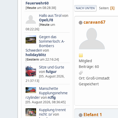
Feuerwehr60
[
Heute
um 08:28:38]
Seiten
1
NACH UNTEN
Hallo aus Tirol
von
OpelLF8
caravan67
[
Heute
um
08:22:26]
Gegen das
Sommerloch: A-
Bombers
Schweden
von
holidayblitz
[
Gestern
um 22:16:24]
Mitglied
Beiträge: 60
Sitze und Gurte
von
fulgur
[05. August 2026,
Ort: Groß-Umstadt
21:37:13]
Gespeichert
Manschette
Kupplungsnehme
rzylinder
von
rcflg
[05. August 2026, 08:36:45]
Kupplung trennt
Elefant 1
nicht :o/
von