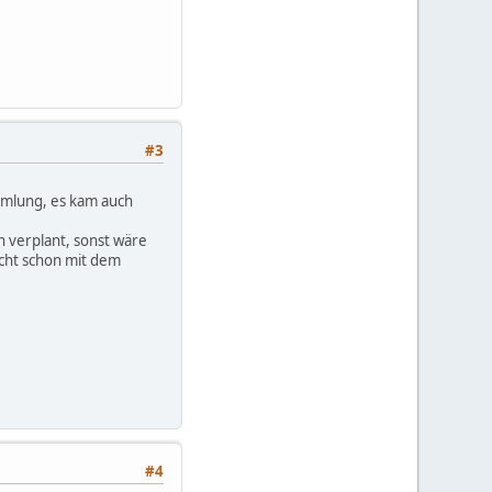
#3
ammlung, es kam auch
n verplant, sonst wäre
icht schon mit dem
#4