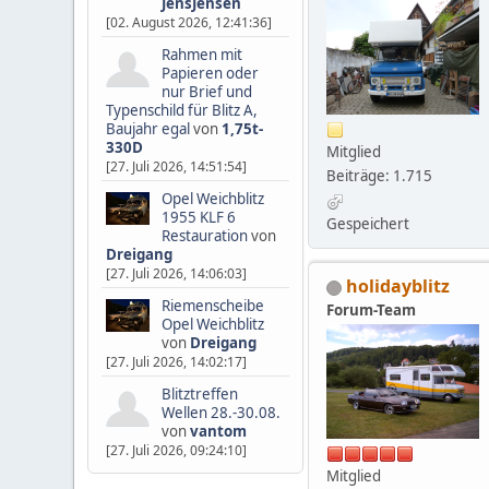
JensJensen
[02. August 2026, 12:41:36]
Rahmen mit
Papieren oder
nur Brief und
Typenschild für Blitz A,
Baujahr egal
von
1,75t-
330D
Mitglied
[27. Juli 2026, 14:51:54]
Beiträge: 1.715
Opel Weichblitz
1955 KLF 6
Gespeichert
Restauration
von
Dreigang
[27. Juli 2026, 14:06:03]
holidayblitz
Riemenscheibe
Forum-Team
Opel Weichblitz
von
Dreigang
[27. Juli 2026, 14:02:17]
Blitztreffen
Wellen 28.-30.08.
von
vantom
[27. Juli 2026, 09:24:10]
Mitglied