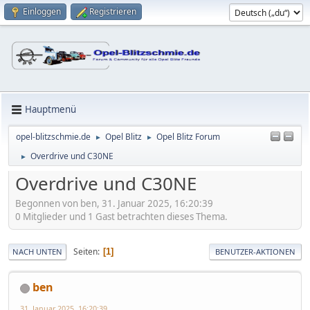
Einloggen
Registrieren
Hauptmenü
opel-blitzschmie.de
Opel Blitz
Opel Blitz Forum
►
►
Overdrive und C30NE
►
Overdrive und C30NE
Begonnen von ben, 31. Januar 2025, 16:20:39
0 Mitglieder und 1 Gast betrachten dieses Thema.
Seiten
1
NACH UNTEN
BENUTZER-AKTIONEN
ben
31. Januar 2025, 16:20:39