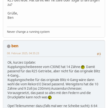
R25 Getriebe. Hat da vllt wer ne Idee oder sogar Erfahrungen
zu?
Grüße,
Ben
Never change a running system
ben
08. Februar 2025, 04:35:23
#3
Ok, kurzes Update:
Kupplungsscheibeeeee vom C30NE hat 14 Zähne
Damit
passend für das R25 Getriebe, aber nicht für das originale Blitz
4-Gang..
Kupplungsscheibe für das originale Blitz 4-Gang wäre dann
wohl die vom Rekord E Diesel passend. Wenigstens hat die 10
Zähne und 9 Zoll (so 230mm) Aussendurchmesser.
Vorausgesetzt, das passt so alles mit den Federn und die
Druckplatte kann noch was
Opel Teilenummer dazu (falls mal wer ne Scheibe sucht): 6 64