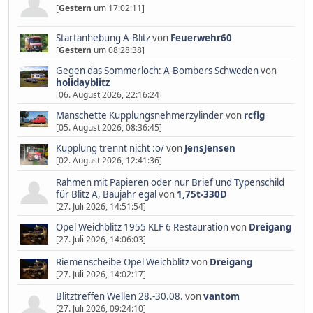
[
Gestern
um 17:02:11]
Startanhebung A-Blitz
von
Feuerwehr60
[
Gestern
um 08:28:38]
Gegen das Sommerloch: A-Bombers Schweden
von
holidayblitz
[06. August 2026, 22:16:24]
Manschette Kupplungsnehmerzylinder
von
rcflg
[05. August 2026, 08:36:45]
Kupplung trennt nicht :o/
von
JensJensen
[02. August 2026, 12:41:36]
Rahmen mit Papieren oder nur Brief und Typenschild
für Blitz A, Baujahr egal
von
1,75t-330D
[27. Juli 2026, 14:51:54]
Opel Weichblitz 1955 KLF 6 Restauration
von
Dreigang
[27. Juli 2026, 14:06:03]
Riemenscheibe Opel Weichblitz
von
Dreigang
[27. Juli 2026, 14:02:17]
Blitztreffen Wellen 28.-30.08.
von
vantom
[27. Juli 2026, 09:24:10]