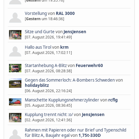
[
Gestern
um 19:35:16]
Vorstellung
von
RAL 3000
[
Gestern
um 18:46:36]
Sitze und Gurte
von
JensJensen
[07. August 2026, 19:41:49]
Hallo aus Tirol
von
krm
[07. August 2026, 17:02:11]
Startanhebung A-Blitz
von
Feuerwehr60
[07. August 2026, 08:28:38]
Gegen das Sommerloch: A-Bombers Schweden
von
holidayblitz
[06. August 2026, 22:16:24]
Manschette Kupplungsnehmerzylinder
von
rcflg
[05. August 2026, 08:36:45]
Kupplung trennt nicht :o/
von
JensJensen
[02. August 2026, 12:41:36]
Rahmen mit Papieren oder nur Brief und Typenschild
für Blitz A, Baujahr egal
von
1,75t-330D