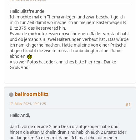
Hallo Blitzfreunde
Ich möchte mal ein Thema anlegen und zwar beschäftige ich
mich zur Zeit damit wo mache ich an meinem Kastenwagen B
Blitz 375 das Reserverad hin.
Es würde mich interessieren wo ihr euere Räder verstaut habt
und ob jemand z.B. zwei Halterungen verbaut hat . Das würde
ich nämlich gerne machen. Hatte mal eine von einer Pritsche
abgeschraubt die zweite muss ich unbedingt mal bei Robin
abholen
Also wer Fotos hat oder ähnliches bitte hier rein. Danke
Gruß Andi
ballroomblitz
17. März 2024, 19:01:25
#1
Hallo Andi,
da ich vorne gerade 2 neu Deka draufgezogen habe und
hinten die alten Michelin dran sind hab ich auch 2 Ersatzräder
auf längeren Streken mit dabei. Ich mach die auf meiner