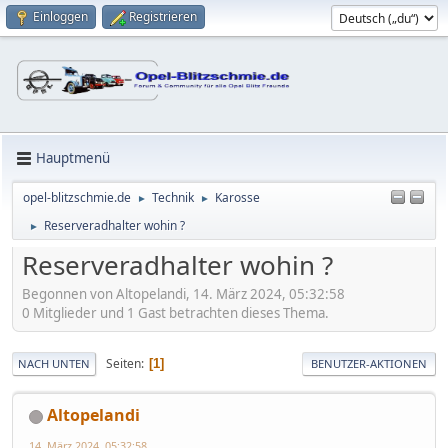
Einloggen
Registrieren
Hauptmenü
opel-blitzschmie.de
Technik
Karosse
►
►
Reserveradhalter wohin ?
►
Reserveradhalter wohin ?
Begonnen von Altopelandi, 14. März 2024, 05:32:58
0 Mitglieder und 1 Gast betrachten dieses Thema.
Seiten
1
NACH UNTEN
BENUTZER-AKTIONEN
Altopelandi
14. März 2024, 05:32:58