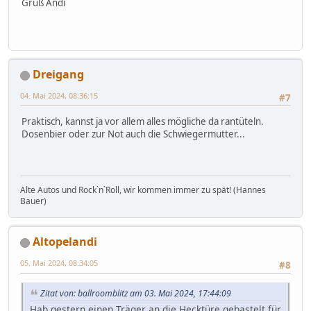
Gruß Andi
Dreigang
04. Mai 2024, 08:36:15
#7
Praktisch, kannst ja vor allem alles mögliche da rantüteln.
Dosenbier oder zur Not auch die Schwiegermutter...
Alte Autos und RockˋnˋRoll, wir kommen immer zu spät! (Hannes
Bauer)
Altopelandi
05. Mai 2024, 08:34:05
#8
Zitat von: ballroomblitz am 03. Mai 2024, 17:44:09
Hab gestern einen Träger an die Hecktüre gebastelt für